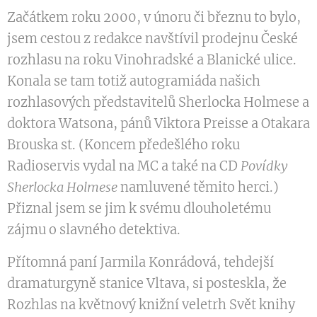
Začátkem roku 2000, v únoru či březnu to bylo,
jsem cestou z redakce navštívil prodejnu České
rozhlasu na roku Vinohradské a Blanické ulice.
Konala se tam totiž autogramiáda našich
rozhlasových představitelů Sherlocka Holmese a
doktora Watsona, pánů Viktora Preisse a Otakara
Brouska st. (Koncem předešlého roku
Radioservis vydal na MC a také na CD
Povídky
Sherlocka Holmese
namluvené těmito herci.)
Přiznal jsem se jim k svému dlouholetému
zájmu o slavného detektiva.
Přítomná paní Jarmila Konrádová, tehdejší
dramaturgyně stanice Vltava, si posteskla, že
Rozhlas na květnový knižní veletrh Svět knihy