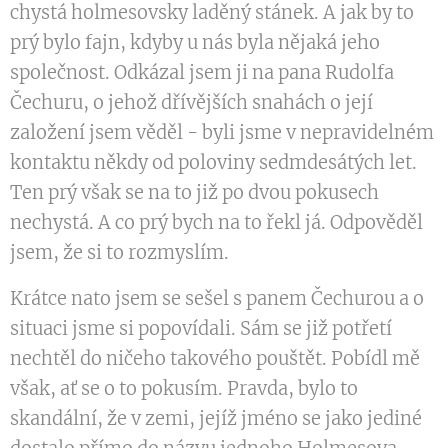
chystá holmesovsky laděný stánek. A jak by to
prý bylo fajn, kdyby u nás byla nějaká jeho
společnost. Odkázal jsem ji na pana Rudolfa
Čechuru, o jehož dřívějších snahách o její
založení jsem věděl - byli jsme v nepravidelném
kontaktu někdy od poloviny sedmdesátých let.
Ten prý však se na to již po dvou pokusech
nechystá. A co prý bych na to řekl já. Odpověděl
jsem, že si to rozmyslím.
Krátce nato jsem se sešel s panem Čechurou a o
situaci jsme si popovídali. Sám se již potřetí
nechtěl do ničeho takového pouštět. Pobídl mě
však, ať se o to pokusím. Pravda, bylo to
skandální, že v zemi, jejíž jméno se jako jediné