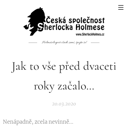
Holmesologové všech zemí, spojte se!
Jak to vše před dvaceti
roky začalo…
20.03.2020
Nenápadně, zcela nevinně...