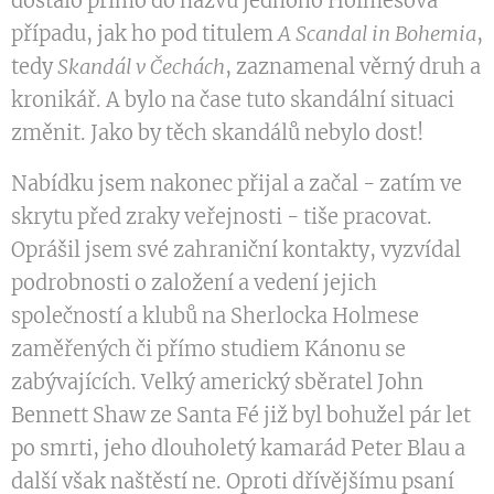
dostalo přímo do názvu jednoho Holmesova
případu, jak ho pod titulem
A Scandal in Bohemia
,
tedy
Skandál v Čechách
, zaznamenal věrný druh a
kronikář. A bylo na čase tuto skandální situaci
změnit. Jako by těch skandálů nebylo dost!
Nabídku jsem nakonec přijal a začal - zatím ve
skrytu před zraky veřejnosti - tiše pracovat.
Oprášil jsem své zahraniční kontakty, vyzvídal
podrobnosti o založení a vedení jejich
společností a klubů na Sherlocka Holmese
zaměřených či přímo studiem Kánonu se
zabývajících. Velký americký sběratel John
Bennett Shaw ze Santa Fé již byl bohužel pár let
po smrti, jeho dlouholetý kamarád Peter Blau a
další však naštěstí ne. Oproti dřívějšímu psaní