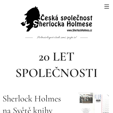
Holmesologové všech zemí, spojte se!
20 LET
SPOLEČNOSTI
Sherlock Holmes
na Světě knihy