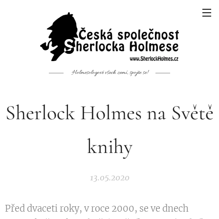
Holmesologové všech zemí, spojte se!
Sherlock Holmes na Světě
knihy
13.05.2020
Před dvaceti roky, v roce 2000, se ve dnech