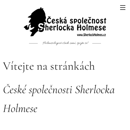
Holmesologové všech zemí, spojte se!
Vítejte na stránkách
České společnosti Sherlocka
Holmese