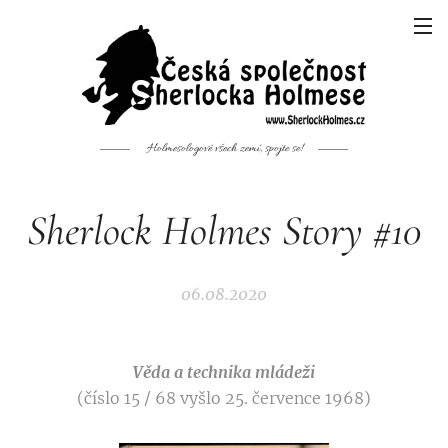
Holmesologové všech zemí, spojte se!
Sherlock Holmes Story #10
06.08.2020
Věda a technika mládeži
(číslo 15 / 68 vyšlo 25. července 1968)