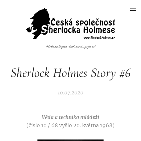
Holmesologové všech zemí, spojte se!
Sherlock Holmes Story #6
10.07.2020
Věda a technika mládeži
(číslo 10 / 68 vyšlo 20. května 1968)