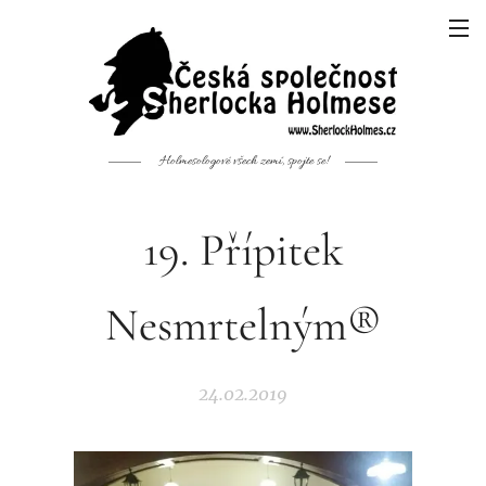
Holmesologové všech zemí, spojte se!
19. Přípitek
Nesmrtelným®
24.02.2019