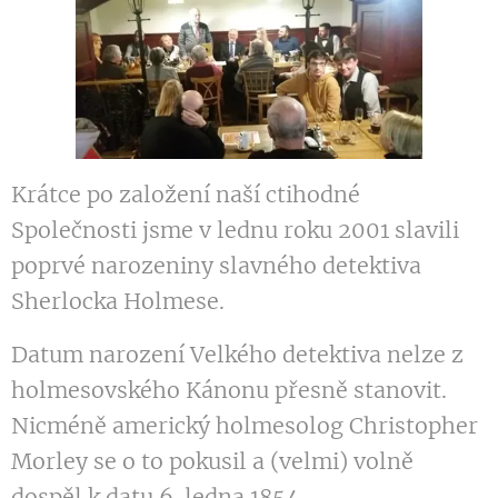
Krátce po založení naší ctihodné
Společnosti jsme v lednu roku 2001 slavili
poprvé narozeniny slavného detektiva
Sherlocka Holmese.
Datum narození Velkého detektiva nelze z
holmesovského Kánonu přesně stanovit.
Nicméně americký holmesolog Christopher
Morley se o to pokusil a (velmi) volně
dospěl k datu 6. ledna 1854.